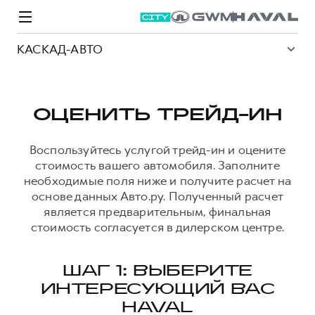
КАСКАД-АВТО
ОЦЕНИТЬ ТРЕЙД-ИН
Модели
Покупателям
Владельцам
Спецпредложения
О дилере
Воспользуйтесь услугой трейд-ин и оцените
стоимость вашего автомобиля. Заполните
необходимые поля ниже и получите расчет на
основе данных Авто.ру. Полученный расчет
ВЫБОР И ПОКУПКА
СЕРВИС
СПЕЦПРЕДЛОЖЕНИЯ
БРЕНД HAVAL
является предварительным, финальная
Автомобили в наличии
Все о сервисе
Покупателям
О бренде
стоимость согласуется в дилерском центре.
Конфигуратор HAVAL
Запись на сервис
Владельцам
Новости
M6
Аксессуары HAVAL
Моторное масло
О GWM
JOLION
ШАГ 1: ВЫБЕРИТЕ
от 2 049 000 ₽
от 2 049 000 ₽
ИНТЕРЕСУЮЩИЙ ВАС
Каталоги и прайс-листы
Стоимость ТО
HAVAL
Программа «HAVAL Защита+»
ИНФОРМАЦИЯ О ДИЛЕРЕ