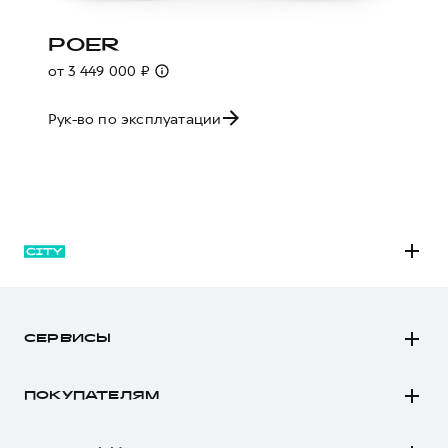
POER
от 3 449 000 ₽
Рук-во по эксплуатации
M6
JOLION
СЕРВИСЫ
DARGO
Автомобили в наличии
DARGO Х
ПОКУПАТЕЛЯМ
Заказать тест-драйв
F7
Автомобили в наличии
Рассчитать кредит
F7x