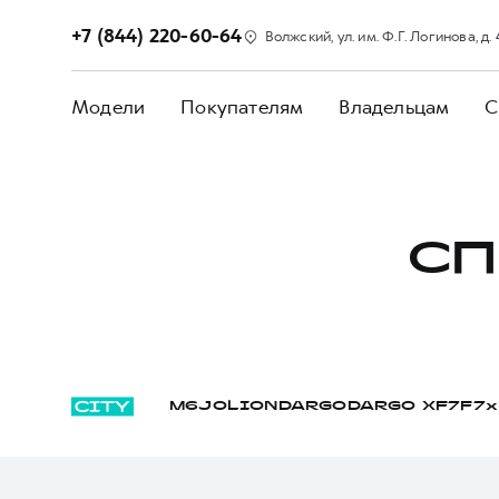
+7 (844) 220-60-64
Волжский, ул. им. Ф.Г. Логинова, д.
Модели
Покупателям
Владельцам
С
СП
M6
JOLION
DARGO
DARGO Х
F7
F7x