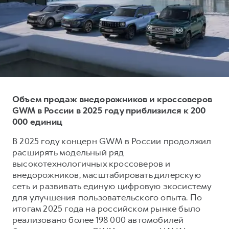
Тест-драйв
СЕРВИСНОЕ ОБСЛУЖИВАНИЕ
О дилере
Трейд-ин
Нулевое ТО
Наша команда
DARGO
DARGO X
Программа «Помощь на дороге»
Контакты
от 3 199 000 ₽
от 3 499 000 ₽
КРЕДИТ И СТРАХОВАНИЕ
Регламенты технического обслуживания
Кредитный калькулятор
Электронный ПТС
Страхование
Объем продаж внедорожников и кроссоверов
GWM в России в 2025 году приблизился к 200
Кредит
ПОДДЕРЖКА
000 единиц
F7
F7X
GWM Безопасность
от 2 899 000 ₽
от 3 599 000 ₽
В 2025 году концерн GWM в России продолжил
КОРПОРАТИВНЫМ КЛИЕНТАМ
Гарантия HAVAL
расширять модельный ряд
высокотехнологичных кроссоверов и
Для малого бизнеса
Мобильное приложение GWM
внедорожников, масштабировать дилерскую
Корпоративным клиентам
Программа «HAVAL Защита+»
сеть и развивать единую цифровую экосистему
для улучшения пользовательского опыта. По
Крупным корпоративным клиентам
Руководства по эксплуатации
POER
итогам 2025 года на российском рынке было
от 3 449 000 ₽
Система управления автопарком
Подписки
реализовано более 198 000 автомобилей