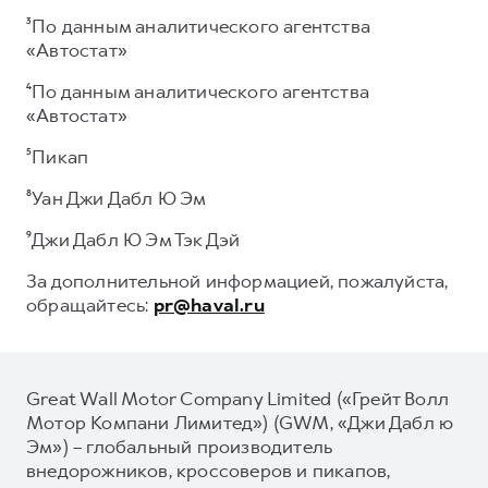
³По данным аналитического агентства
«Автостат»
⁴По данным аналитического агентства
«Автостат»
⁵Пикап
⁸Уан Джи Дабл Ю Эм
⁹Джи Дабл Ю Эм Тэк Дэй
За дополнительной информацией, пожалуйста,
обращайтесь:
pr@haval.ru
Great Wall Motor Company Limited («Грейт Волл
Мотор Компани Лимитед») (GWM, «Джи Дабл ю
Эм») – глобальный производитель
внедорожников, кроссоверов и пикапов,