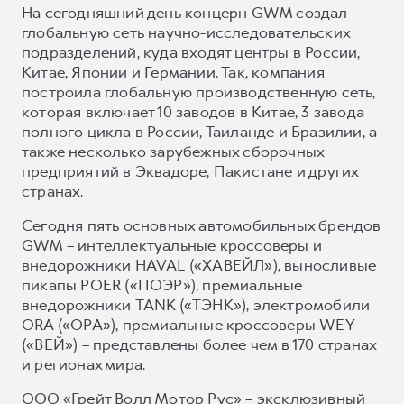
На сегодняшний день концерн GWM создал
глобальную сеть научно-исследовательских
подразделений, куда входят центры в России,
Китае, Японии и Германии. Так, компания
построила глобальную производственную сеть,
которая включает 10 заводов в Китае, 3 завода
полного цикла в России, Таиланде и Бразилии, а
также несколько зарубежных сборочных
предприятий в Эквадоре, Пакистане и других
странах.
Сегодня пять основных автомобильных брендов
GWM – интеллектуальные кроссоверы и
внедорожники HAVAL («ХАВЕЙЛ»), выносливые
пикапы POER («ПОЭР»), премиальные
внедорожники TANK («ТЭНК»), электромобили
ORA («ОРА»), премиальные кроссоверы WEY
(«ВЕЙ») – представлены более чем в 170 странах
и регионах мира.
ООО «Грейт Волл Мотор Рус» – эксклюзивный