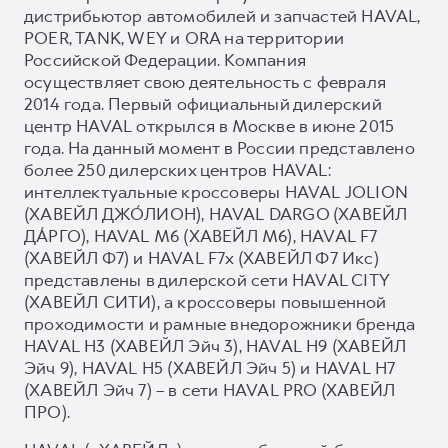
дистрибьютор автомобилей и запчастей HAVAL,
POER, TANK, WEY и ORA на территории
Российской Федерации. Компания
осуществляет свою деятельность с февраля
2014 года. Первый официальный дилерский
центр HAVAL открылся в Москве в июне 2015
года. На данный момент в России представлено
более 250 дилерских центров HAVAL:
интеллектуальные кроссоверы HAVAL JOLION
(ХАВЕЙЛ ДЖО́ЛИОН), HAVAL DARGO (ХАВЕЙЛ
ДА́РГО), HAVAL М6 (ХАВЕЙЛ M6), HAVAL F7
(ХАВЕЙЛ Ф7) и HAVAL F7x (ХАВЕЙЛ Ф7 Икс)
представлены в дилерской сети HAVAL CITY
(ХАВЕЙЛ СИТИ), а кроссоверы повышенной
проходимости и рамные внедорожники бренда
HAVAL H3 (ХАВЕЙЛ Эйч 3), HAVAL H9 (ХАВЕЙЛ
Эйч 9), HAVAL H5 (ХАВЕЙЛ Эйч 5) и HAVAL H7
(ХАВЕЙЛ Эйч 7) – в сети HAVAL PRO (ХАВЕЙЛ
ПРО).