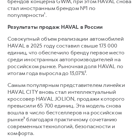
Сервис для корпоративных клиентов
брендов концерна GWM, при этом HAVAL снова
стал иностранным брендом №1 по
HAVAL Лизинг
АКСЕССУАРЫ HAVAL
популярности¹.
Автомобильные аксессуары
Результаты продаж HAVAL в России
АКСЕССУАРЫ HAVAL
Коллекция CITY
Совокупный объем реализации автомобилей
Автомобильные аксессуары
Коллекция Базовая
HAVAL в 2025 году составил свыше 173 000
Коллекция CITY
Коллекция Детская
единиц, что обеспечило бренду первое место
среди иностранных автопроизводителей на
Коллекция Базовая
российском рынке. Рыночная доля HAVAL по
Коллекция Детская
итогам года выросла до 13,07%².
Самым популярным представителем линейки
HAVAL CITY вновь стал интеллектуальный
кроссовер HAVAL JOLION, продажи которого
превысили 65 700 единиц. Эта модель снова
вошла в число бестселлеров на российском
рынке³ благодаря практичному сочетанию
современных технологий, безопасности и
комфорта.