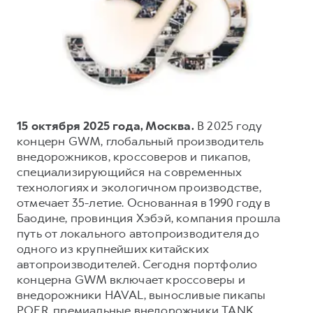
Тест-драйв
СЕРВИСНОЕ ОБСЛУЖИВАНИЕ
О дилере
Трейд-ин
Нулевое ТО
Наша команда
DARGO
DARGO X
Программа «Помощь на дороге»
Контакты
от 3 199 000 ₽
от 3 499 000 ₽
КРЕДИТ И СТРАХОВАНИЕ
Регламенты технического обслуживания
Кредитный калькулятор
Электронный ПТС
15 октября 2025 года, Москва.
В 2025 году
Страхование
концерн GWM, глобальный производитель
внедорожников, кроссоверов и пикапов,
Кредит
ПОДДЕРЖКА
специализирующийся на современных
F7
F7X
GWM Безопасность
от 2 899 000 ₽
от 3 599 000 ₽
технологиях и экологичном производстве,
отмечает 35-летие. Основанная в 1990 году в
КОРПОРАТИВНЫМ КЛИЕНТАМ
Гарантия HAVAL
Баодине, провинция Хэбэй, компания прошла
Для малого бизнеса
Мобильное приложение GWM
путь от локального автопроизводителя до
Корпоративным клиентам
Программа «HAVAL Защита+»
одного из крупнейших китайских
автопроизводителей. Сегодня портфолио
Крупным корпоративным клиентам
Руководства по эксплуатации
концерна GWM включает кроссоверы и
POER
от 3 449 000 ₽
Система управления автопарком
Подписки
внедорожники HAVAL, выносливые пикапы
POER, премиальные внедорожники TANK,