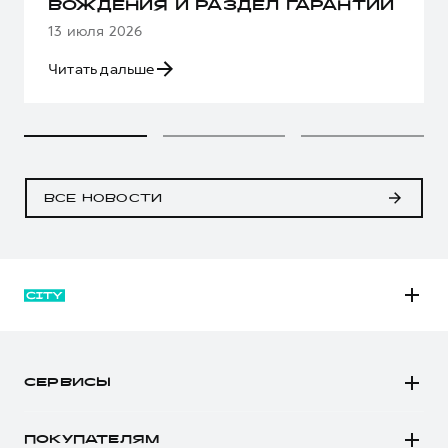
ВОЖДЕНИЯ И РАЗДЕЛ ГАРАНТИИ
13 июля 2026
Читать дальше
ВСЕ НОВОСТИ
M6
JOLION
СЕРВИСЫ
DARGO
Автомобили в наличии
DARGO Х
ПОКУПАТЕЛЯМ