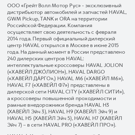
ООО «Грейт Волл Мотор Рус» - эксклюзивный
дистрибьютор автомобилей и запчастей HAVAL,
GWM Pickup, TANK и ORA на территории
Российской Федерации. Компания
осуществляет свою деятельность с февраля
2014 года. Первый официальный дилерский
центр HAVAL открылся в Москве в июне 2015
года. На данный момент в России представлено
240 дилерских центров HAVAL:
интеллектуальные кроссоверы HAVAL JOLION
(«ХАВЕЙЛ ДЖО́ЛИОН»), HAVAL DARGO
(«ХАВЕЙЛ ДА́РГО»,) HAVAL М6 («ХАВЕЙЛ M6»),
HAVAL F7 («ХАВЕЙЛ Ф7») представлены в
дилерской сети HAVAL CITY («ХАВЕЙЛ СИТИ»),
а кроссоверы повышенной проходимости и
рамные внедорожники бренда HAVAL H3
(ХАВЕЙЛ Эйч 3), HAVAL H9 (ХАВЕЙЛ Эйч 9) и
HAVAL H5 (ХАВЕЙЛ Эйч 5), HAVAL H7 (ХАВЕЙЛ
Эйч 7) – в сети HAVAL PRO («ХАВЕЙЛ ПРО»).