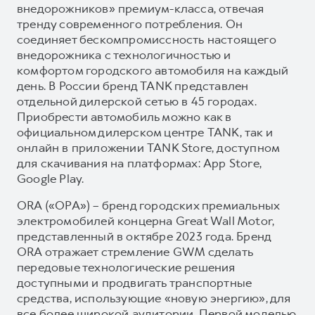
внедорожников» премиум-класса, отвечая
тренду современного потребления. Он
соединяет бескомпромиссность настоящего
внедорожника с технологичностью и
комфортом городского автомобиля на каждый
день. В России бренд TANK представлен
отдельной дилерской сетью в 45 городах.
Приобрести автомобиль можно как в
официальном дилерском центре TANK, так и
онлайн в приложении TANK Store, доступном
для скачивания на платформах: App Store,
Google Play.
ORA («ОРА») – бренд городских премиальных
электромобилей концерна Great Wall Motor,
представленный в октябре 2023 года. Бренд
ORA отражает стремление GWM сделать
передовые технологические решения
доступными и продвигать транспортные
средства, использующие «новую энергию», для
все более широкой аудитории. Первой моделью