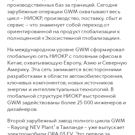
производственных баз за границей. Сегодня
зарубежные операции GWM охватывают весь
цикл – НИОКР, производство, поставку, сбыт и
сервис – что знаменует собой переход от
ориентированной на продукт глобализации к
полноценной «Экосистемной глобализации».
На международном уровне GWM сформировал
глобальную сеть НИОКР с головным офисом в
Китае, охватывающую Европу, Азию и Северную
Америку. Эта сеть занимается всесторонними
разработками в области автомобилестроения,
ключевых компонентов, новых источников
энергии и интеллектуальных технологий. В
глобальной структуре НИОКР выстроенной
GWM задействованы более 25 000 инженеров и
дизайнеров.
Второй зарубежный завод полного цикла GWM
– Rayong NEV Plant¹ в Таиланде – уже выпускает
электромобили ORA 03 EV. Это первое за