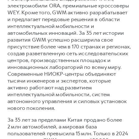
Сервис для корпоративных клиентов
электромобили ORA, премиальные кроссоверы
HAVAL Лизинг
АКСЕССУАРЫ HAVAL
WEY. Кроме того, GWM активно разрабатывает
и предлагает передовые решения в области
Автомобильные аксессуары
интеллектуальной мобильности и
АКСЕССУАРЫ HAVAL
Коллекция CITY
автомобильных инноваций. За 35 лет истории
развития GWM успешно расширила свое
Автомобильные аксессуары
Коллекция Базовая
присутствие более чем в 170 странах и регионах,
Коллекция CITY
Коллекция Детская
создав разветвленную сеть исследовательских
центров, производственных площадок и
Коллекция Базовая
инновационных лабораторий по всему миру.
Коллекция Детская
Современные НИОКР-центры объединяют
тысячи инженеров и экспертов, которые
активно работают над развитием
интеллектуальной мобильности, систем
автономного управления и силовых установок
нового поколения.
За 35 лет за пределами Китая продано более
2 млн автомобилей, а мировая база
пользователей превысила 15 млн. Только в 2024