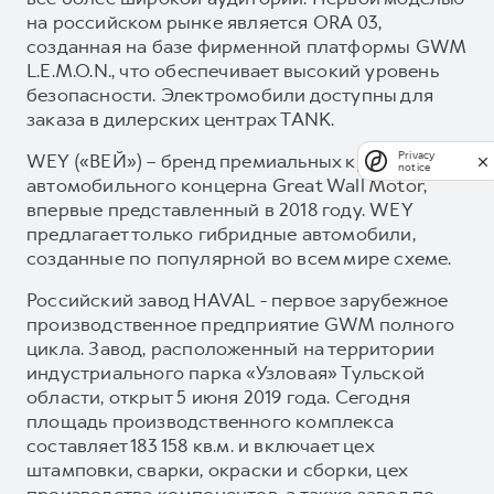
на российском рынке является ORA 03,
созданная на базе фирменной платформы GWM
L.E.M.O.N., что обеспечивает высокий уровень
безопасности. Электромобили доступны для
заказа в дилерских центрах TANK.
WEY («ВЕЙ») – бренд премиальных кроссоверов
Privacy
notice
автомобильного концерна Great Wall Motor,
впервые представленный в 2018 году. WEY
предлагает только гибридные автомобили,
созданные по популярной во всем мире схеме.
Российский завод HAVAL - первое зарубежное
производственное предприятие GWM полного
цикла. Завод, расположенный на территории
индустриального парка «Узловая» Тульской
области, открыт 5 июня 2019 года. Сегодня
площадь производственного комплекса
составляет 183 158 кв.м. и включает цех
штамповки, сварки, окраски и сборки, цех
производства компонентов, а также завод по