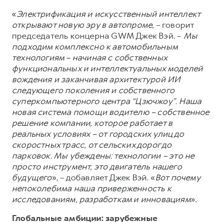
«
Электрификация и искусственный интеллект
открывают новую эру в автопроме
, – говорит
председатель концерна GWM Джек Вэй. –
Мы
подходим комплексно к автомобильным
технологиям – начиная с собственных
функциональных и интеллектуальных моделей
вождения и заканчивая архитектурой ИИ
следующего поколения и собственного
суперкомпьютерного центра “Цзючжоу”. Наша
новая система помощи водителю – собственное
решение компании, которое работает в
реальных условиях – от городских улиц до
скоростных трасс, от сельских дорог до
парковок. Мы убеждены: технологии – это не
просто инструмент, это двигатель нашего
будущего
», – добавляет Джек Вэй. «
Вот почему
непоколебима наша приверженность к
исследованиям, разработкам и инновациям
».
Глобальные амбиции: зарубежные