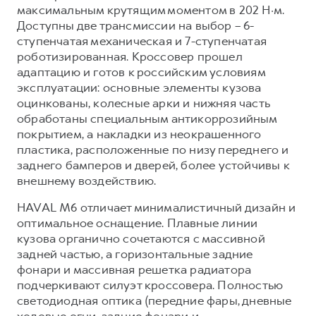
Сервис для корпоративных клиентов
максимальным крутящим моментом в 202 Н·м.
HAVAL Лизинг
Доступны две трансмиссии на выбор – 6-
АКСЕССУАРЫ HAVAL
ступенчатая механическая и 7-ступенчатая
Автомобильные аксессуары
роботизированная. Кроссовер прошел
АКСЕССУАРЫ HAVAL
Коллекция CITY
адаптацию и готов к российским условиям
эксплуатации: основные элементы кузова
Автомобильные аксессуары
Коллекция Базовая
оцинкованы, колесные арки и нижняя часть
Коллекция CITY
Коллекция Детская
обработаны специальным антикоррозийным
покрытием, а накладки из неокрашенного
Коллекция Базовая
пластика, расположенные по низу переднего и
Коллекция Детская
заднего бамперов и дверей, более устойчивы к
внешнему воздействию.
HAVAL M6 отличает минималистичный дизайн и
оптимальное оснащение. Плавные линии
кузова органично сочетаются с массивной
задней частью, а горизонтальные задние
фонари и массивная решетка радиатора
подчеркивают силуэт кроссовера. Полностью
светодиодная оптика (передние фары, дневные
ходовые огни, задние фонари и