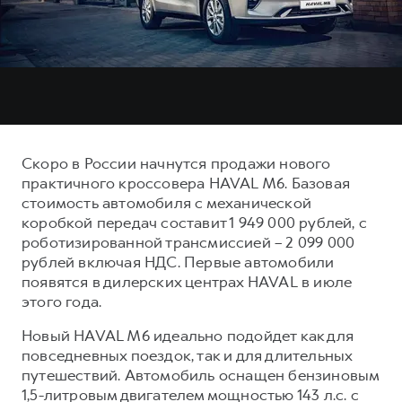
Тест-драйв
СЕРВИСНОЕ ОБСЛУЖИВАНИЕ
О дилере
Трейд-ин
Нулевое ТО
Наша команда
DARGO
DARGO X
Программа «Помощь на дороге»
Контакты
от 3 199 000 ₽
от 3 499 000 ₽
КРЕДИТ И СТРАХОВАНИЕ
Регламенты технического обслуживания
Кредитный калькулятор
Электронный ПТС
Скоро в России начнутся продажи нового
Страхование
практичного кроссовера HAVAL M6. Базовая
Кредит
стоимость автомобиля с механической
ПОДДЕРЖКА
F7
F7X
коробкой передач составит 1 949 000 рублей, с
GWM Безопасность
от 2 899 000 ₽
от 3 599 000 ₽
роботизированной трансмиссией – 2 099 000
КОРПОРАТИВНЫМ КЛИЕНТАМ
Гарантия HAVAL
рублей включая НДС. Первые автомобили
появятся в дилерских центрах HAVAL в июле
Для малого бизнеса
Мобильное приложение GWM
этого года.
Корпоративным клиентам
Программа «HAVAL Защита+»
Новый HAVAL M6 идеально подойдет как для
Крупным корпоративным клиентам
Руководства по эксплуатации
повседневных поездок, так и для длительных
POER
путешествий. Автомобиль оснащен бензиновым
от 3 449 000 ₽
Система управления автопарком
Подписки
1,5-литровым двигателем мощностью 143 л.с. с