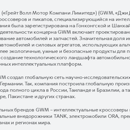
d («Грейт Волл Мотор Компани Лимитед») (GWM, «Джи 
россоверов и пикапов, специализирующийся на интел
ания была зарегистрирована на Гонконгской и Шанхай
а деятельности концерна GWM включает проектировани
ивание автомобилей и запчастей. Значительная доля
автомобилей и силовых агрегатов, использующих альт
ее экологичные, умные и безопасные продукты для п
 создание технологического ландшафта автомобильной
нных интеллектуальных платформ.
M создал глобальную сеть научно-исследовательских
и Германии. Так, компания построила глобальную произ
авода полного цикла в России, Таиланде и Бразилии, а
е, Пакистане и других странах.
ильных брендов GWM – интеллектуальные кроссоверы
альные внедорожники TANK, электромобили ORA, пр
анах и регионах мира.