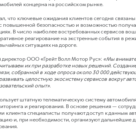
мобилей концерна на российском рынке.
л, что ключевые ожидания клиентов сегодня связаны
 с повышенной безопасностью и возможностью получ
иях. В число наиболее востребованных сервисов во
ративное реагирование на экстренные события в реж
вычайных ситуациях на дороге.
 директор ООО «Грейт Волл Мотор Рус»:
«Мы внимате
читываем их при разработке новых решений. Создан
вязи, собранной в ходе опроса около 30 000 действу
азвивать целостную экосистему сервисов вокруг авт
зовательский опыт».
льзует штатную телематическую систему автомобиля
торинга и реагирования. В основе решения — сотруд
ии клиента специалисты получают доступ к данным ав
ацию и, при необходимости, организуют дальнейшие д
ования.