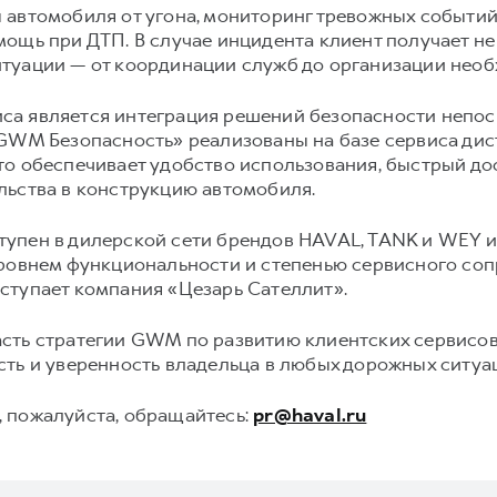
 автомобиля от угона, мониторинг тревожных событий
ощь при ДТП. В случае инцидента клиент получает не 
туации — от координации служб до организации нео
са является интеграция решений безопасности непо
«GWM Безопасность» реализованы на базе сервиса дис
о обеспечивает удобство использования, быстрый до
льства в конструкцию автомобиля.
упен в дилерской сети брендов HAVAL, TANK и WEY и 
уровнем функциональности и степенью сервисного соп
ступает компания «Цезарь Сателлит».
сть стратегии GWM по развитию клиентских сервисов
ть и уверенность владельца в любых дорожных ситуа
 пожалуйста, обращайтесь:
pr@haval.ru