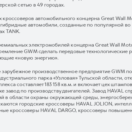
рской сетью в 49 городах.
 кроссоверов автомобильного концерна Great Wall M
о гибридные автомобили, созданные по популярной во
ах TANK.
ремиальных электромобилей концерна Great Wall Moto
стремление GWM сделать передовые технологические 
ующие «новую энергию».
е зарубежное производственное предприятие GWM пол
устриального парка «Узловая» Тульской области, откр
кса составляет 183 158 кв.м. и включает цех штамповк
же завод по производству двигателей. Завод HAVAL сп
 в области охраны окружающей среды, энергосбереж
скаются городские кроссоверы HAVAL JOLION, интел
ьные кроссоверы HAVAL DARGO, кроссоверы повышен