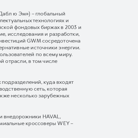
Дабл ю Эм») – глобальный
лектуальных технологиях и
ской фондовых биржах в 2003 и
е, исследования и разработки,
 инвестиций GWM сосредоточена
ернативные источники энергии.
ользователей по всему миру.
 отрасли, в том числе
 подразделений, куда входят
водственную сеть, которая
 также несколько зарубежных
 и внедорожники HAVAL,
емиальные кроссоверы WEY –