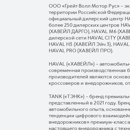
ООО «Грейт Волл Мотор Рус» – э
территории Российской Федерации
официальный дилерский центр HAV
более 250 дилерских центров H
(ХАВЕЙЛ ДА́РГО), HAVAL М6 (ХАВ
дилерской сети HAVAL CITY (ХА
HAVAL H3 (ХАВЕЙЛ Эйч 3), HAVAL 
HAVAL PRO (ХАВЕЙЛ ПРО).
HAVAL («ХАВЕЙЛ») – автомобильны
современная производственная б
производителей являются осново
кроссоверов и внедорожников, о
TANK («ТЭНК») – бренд премиаль
представленный в 2021 году. Бр
автомобильного опыта, основанн
тенденции цифрового взаимодейс
внедорожников» премиум-класса,
настоящего внедорожника с техн