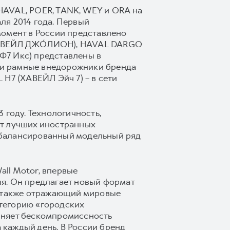
HAVAL, POER, TANK, WEY и ORA на
ля 2014 года. Первый
момент в России представлено
(ХАВЕЙЛ ДЖО́ЛИОН), HAVAL DARGO
Ф7 Икс) представлены в
 и рамные внедорожники бренда
H7 (ХАВЕЙЛ Эйч 7) – в сети
 году. Технологичность,
от лучших иностранных
сбалансированный модельный ряд
ll Motor, впервые
я. Он предлагает новый формат
а также отражающий мировые
тегорию «городских
иняет бескомпромиссность
каждый день. В России бренд