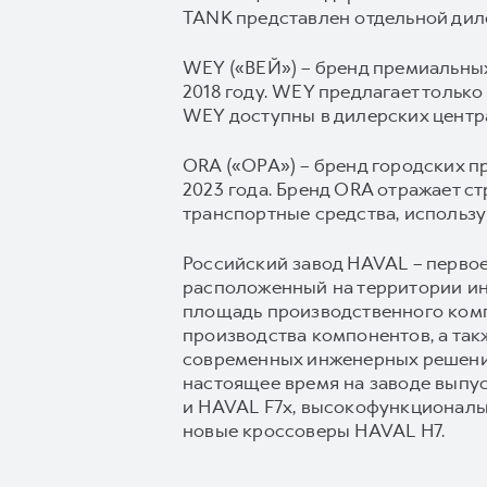
TANK представлен отдельной диле
WEY («ВЕЙ») – бренд премиальных
2018 году. WEY предлагает тольк
WEY доступны в дилерских центр
ORA («ОРА») – бренд городских п
2023 года. Бренд ORA отражает 
транспортные средства, использ
Российский завод HAVAL – перво
расположенный на территории инд
площадь производственного компле
производства компонентов, а так
современных инженерных решений
настоящее время на заводе выпу
и HAVAL F7x, высокофункционал
новые кроссоверы HAVAL H7.