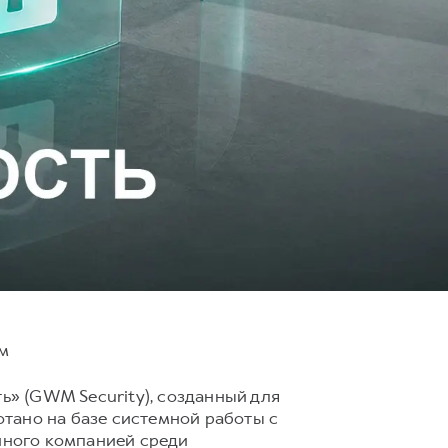
ям
» (GWM Security), созданный для
тано на базе системной работы с
енного компанией среди