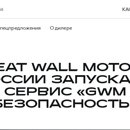
КА
 4Б
пецпредложения
О дилере
EAT WALL MOTO
ССИИ ЗАПУСК
СЕРВИС «GWM
БЕЗОПАСНОСТЬ