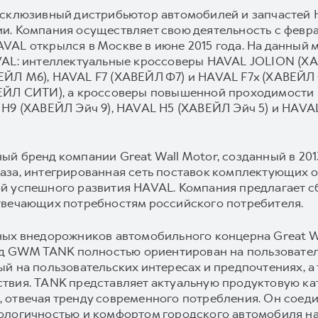
ксклюзивный дистрибьютор автомобилей и запчастей 
. Компания осуществляет свою деятельность с февра
AL открылся в Москве в июне 2015 года. На данный 
AVAL: интеллектуальные кроссоверы HAVAL JOLION 
ЕЙЛ M6), HAVAL F7 (ХАВЕЙЛ Ф7) и HAVAL F7x (ХАВЕЙЛ 
ВЕЙЛ СИТИ), а кроссоверы повышенной проходимости
H9 (ХАВЕЙЛ Эйч 9), HAVAL H5 (ХАВЕЙЛ Эйч 5) и HAVAL 
й бренд компании Great Wall Motor, созданный в 2013
аза, интегрированная сеть поставок комплектующих 
й успешного развития HAVAL. Компания предлагает 
твечающих потребностям российского потребителя.
ных внедорожников автомобильного концерна Great Wa
енд GWM TANK полностью ориентирован на пользовател
ый на пользовательских интересах и предпочтениях, 
твия. TANK представляет актуальную продуктовую ка
 отвечая тренду современного потребления. Он соед
ологичностью и комфортом городского автомобиля на 