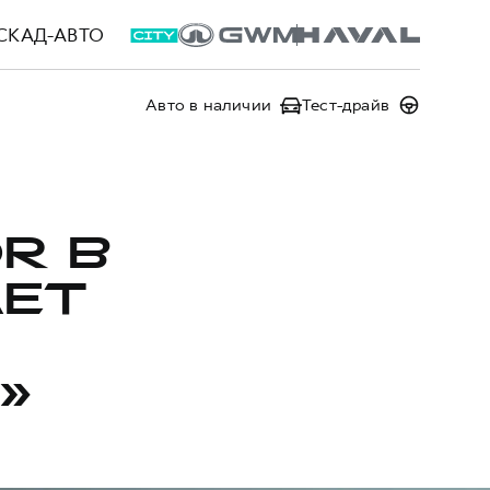
СКАД-АВТО
Авто в наличии
Тест-драйв
R В
АЕТ
»