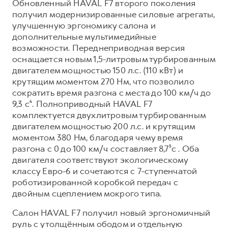
Обновленный HAVAL F7 второго поколения
получил модернизированные силовые агрегаты,
улучшенную эргономику салона и
дополнительные мультимедийные
возможности. Переднеприводная версия
оснащается новым 1,5-литровым турбированным
двигателем мощностью 150 л.с. (110 кВт) и
крутящим моментом 270 Нм, что позволило
сократить время разгона с места до 100 км/ч до
9,3 с⁴. Полноприводный HAVAL F7
комплектуется двухлитровым турбированным
двигателем мощностью 200 л.с. и крутящим
моментом 380 Нм, благодаря чему время
разгона с 0 до 100 км/ч составляет 8,7⁵с . Оба
двигателя соответствуют экологическому
классу Евро-6 и сочетаются с 7-ступенчатой
роботизированной коробкой передач с
двойным сцеплением мокрого типа.
Салон HAVAL F7 получил новый эргономичный
руль с утолщённым ободом и отдельную