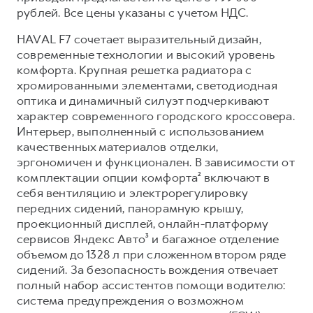
Сервис для корпоративных клиентов
рублей. Все цены указаны с учетом НДС.
HAVAL Лизинг
АКСЕССУАРЫ HAVAL
HAVAL F7 сочетает выразительный дизайн,
Автомобильные аксессуары
современные технологии и высокий уровень
комфорта. Крупная решетка радиатора с
АКСЕССУАРЫ HAVAL
Коллекция CITY
хромированными элементами, светодиодная
Автомобильные аксессуары
Коллекция Базовая
оптика и динамичный силуэт подчеркивают
Коллекция CITY
Коллекция Детская
характер современного городского кроссовера.
Интерьер, выполненный с использованием
Коллекция Базовая
качественных материалов отделки,
Коллекция Детская
эргономичен и функционален. В зависимости от
комплектации опции комфорта² включают в
себя вентиляцию и электрорегулировку
передних сидений, панорамную крышу,
проекционный дисплей, онлайн-платформу
сервисов Яндекс Авто³ и багажное отделение
объемом до 1328 л при сложенном втором ряде
сидений. За безопасность вождения отвечает
полный набор ассистентов помощи водителю:
система предупреждения о возможном