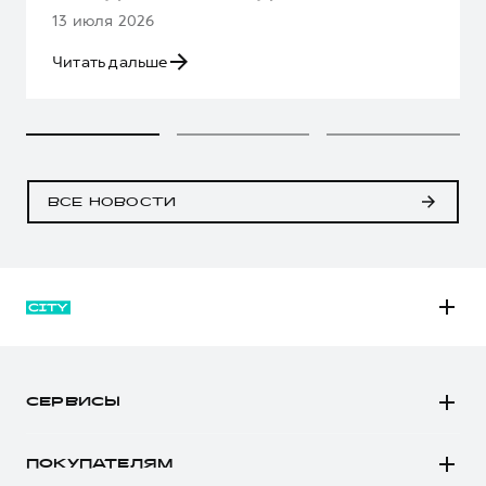
13 июля 2026
Читать дальше
ВСЕ НОВОСТИ
M6
JOLION
СЕРВИСЫ
DARGO
Автомобили в наличии
DARGO Х
ПОКУПАТЕЛЯМ
Заказать тест-драйв
F7