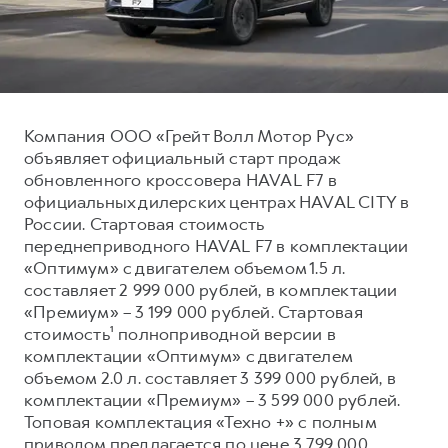
Тест-драйв
СЕРВИСНОЕ ОБСЛУЖИВАНИЕ
О дилере
Трейд-ин
Нулевое ТО
Наша команда
DARGO
DARGO X
Программа «Помощь на дороге»
Контакты
от 3 199 000 ₽
от 3 499 000 ₽
КРЕДИТ И СТРАХОВАНИЕ
Регламенты технического обслуживания
Компания ООО «Грейт Волл Мотор Рус»
объявляет официальный старт продаж
Кредитный калькулятор
Электронный ПТС
обновленного кроссовера HAVAL F7 в
Страхование
официальных дилерских центрах HAVAL CITY в
России. Стартовая стоимость
Кредит
ПОДДЕРЖКА
переднеприводного HAVAL F7 в комплектации
F7
F7X
GWM Безопасность
от 2 899 000 ₽
от 3 599 000 ₽
«Оптимум» с двигателем объемом 1.5 л.
составляет 2 999 000 рублей, в комплектации
КОРПОРАТИВНЫМ КЛИЕНТАМ
Гарантия HAVAL
«Премиум» – 3 199 000 рублей. Стартовая
Для малого бизнеса
Мобильное приложение GWM
стоимость¹ полноприводной версии в
Корпоративным клиентам
Программа «HAVAL Защита+»
комплектации «Оптимум» с двигателем
объемом 2.0 л. составляет 3 399 000 рублей, в
Крупным корпоративным клиентам
Руководства по эксплуатации
комплектации «Премиум» – 3 599 000 рублей.
POER
от 3 449 000 ₽
Система управления автопарком
Подписки
Топовая комплектация «Техно +» с полным
приводом предлагается по цене 3 799 000