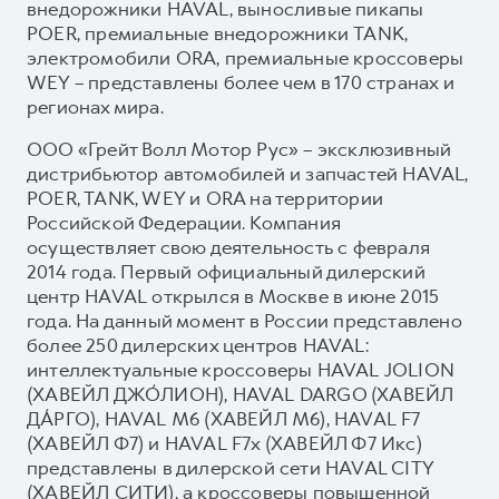
внедорожники HAVAL, выносливые пикапы
POER, премиальные внедорожники TANK,
электромобили ORA, премиальные кроссоверы
WEY – представлены более чем в 170 странах и
регионах мира.
ООО «Грейт Волл Мотор Рус» – эксклюзивный
дистрибьютор автомобилей и запчастей HAVAL,
POER, TANK, WEY и ORA на территории
Российской Федерации. Компания
осуществляет свою деятельность с февраля
2014 года. Первый официальный дилерский
центр HAVAL открылся в Москве в июне 2015
года. На данный момент в России представлено
более 250 дилерских центров HAVAL:
интеллектуальные кроссоверы HAVAL JOLION
(ХАВЕЙЛ ДЖО́ЛИОН), HAVAL DARGO (ХАВЕЙЛ
ДА́РГО), HAVAL М6 (ХАВЕЙЛ M6), HAVAL F7
(ХАВЕЙЛ Ф7) и HAVAL F7x (ХАВЕЙЛ Ф7 Икс)
представлены в дилерской сети HAVAL CITY
(ХАВЕЙЛ СИТИ), а кроссоверы повышенной